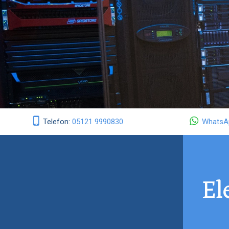
Telefon:
05121 9990830
WhatsA
El