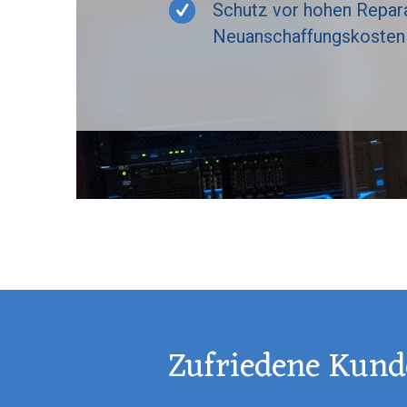
Schutz vor hohen Repara
Neuanschaffungskosten
Zufriedene Kund