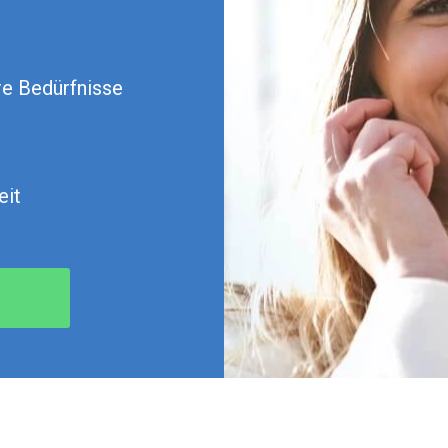
re Bedürfnisse
eit